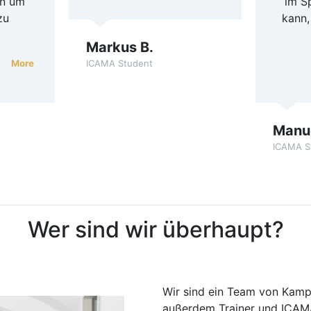
en um
im S
zu
kann,
Markus B.
More
ICAMA Student
Manue
ICAMA S
Wer sind wir überhaupt?
Wir sind ein Team von Kamp
außerdem Trainer und ICAM