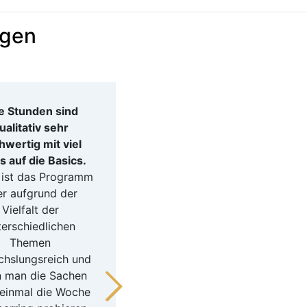
agen
e Stunden sind
"Die TrainerInnen
ualitativ sehr
verstehen es ihr Wissen
hwertig mit viel
weiterzugeben und sind
s auf die Basics.
auch immer stets
 ist das Programm
bemüht alle Fragen mit
er aufgrund der
größter Sorgfalt zu
Vielfalt der
beantworten. Über die
terschiedlichen
SchülerInnen kann man
Themen
sich auch nur positiv
hslungsreich und
äußern. Für sie ist das
 man die Sachen
Training ein
einmal die Woche
"miteinander" und keiner