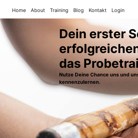
Home
About
Training
Blog
Kontakt
Login
Dein erster S
erfolgreichen
das Probetra
Nutze Deine Chance uns und uns
kennenzulernen.