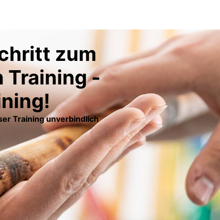
chritt zum
 Training -
ining!
er Training unverbindlich