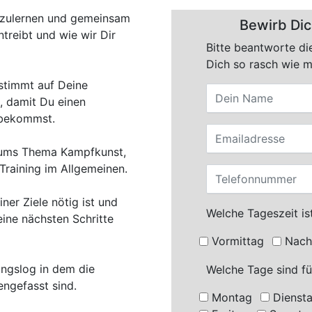
nzulernen und gemeinsam
Bewirb Dic
treibt und wie wir Dir
Bitte beantworte di
Dich so rasch wie 
estimmt auf Deine
, damit Du einen
g bekommst.
 ums Thema Kampfkunst,
Training im Allgemeinen.
ner Ziele nötig ist und
Welche Tageszeit ist
ine nächsten Schritte
Vormittag
Nach
ngslog in dem die
Welche Tage sind fü
ngefasst sind.
Montag
Dienst