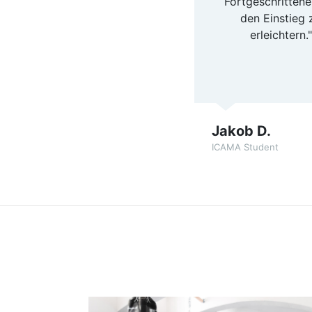
Fortgeschritten
den Einstieg 
erleichtern."
Jakob D.
ICAMA Student