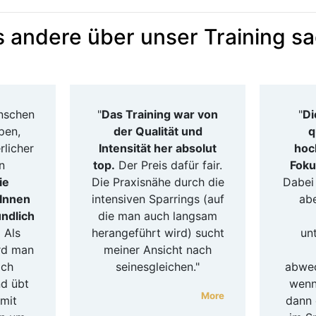
 andere über unser Training s
nschen
"
Das Training war von
"
Di
pen,
der Qualität und
q
licher
Intensität her absolut
hoc
n
top.
Der Preis dafür fair.
Foku
ie
Die Praxisnähe durch die
Dabei
rInnen
intensiven Sparrings (auf
ab
undlich
die man auch langsam
.
Als
herangeführt wird) sucht
un
rd man
meiner Ansicht nach
ich
seinesgleichen."
abwec
d übt
wenn
More
mit
dann 