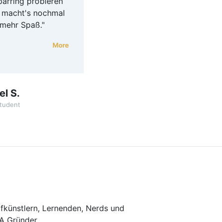
parring probieren
verspürt irgendwie den
 macht's nochmal
Drang sich beweisen zu
mehr Spaß."
müssen was zur Folge
hat, dass
die gesamte
More
Atmosphäre entspannt
und freundlich
ist."
l S.
tudent
Matthias J.
ICAMA Student
fkünstlern, Lernenden, Nerds und
A Gründer.