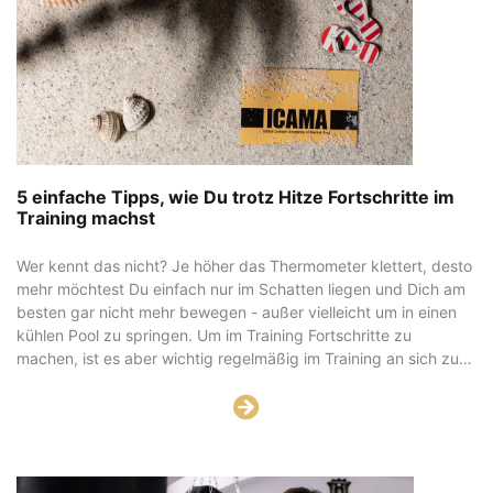
5 einfache Tipps, wie Du trotz Hitze Fortschritte im
Training machst
Wer kennt das nicht? Je höher das Thermometer klettert, desto
mehr möchtest Du einfach nur im Schatten liegen und Dich am
besten gar nicht mehr bewegen - außer vielleicht um in einen
kühlen Pool zu springen. Um im Training Fortschritte zu
machen, ist es aber wichtig regelmäßig im Training an sich zu
arbeiten. Wenn Dein Trainingsraum klimatisiert ist oder wie bei
ICAMA durch dicke Mauern gegen die Hitze abgeschirmt ist,
reicht es Dich einfach aufzuraffen und hinzugehen und Du wirst
nach dem Training vielleicht sogar erfrischter sein als vorher.